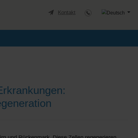
Sprache auswäh
Kontakt
 Erkrankungen:
egeneration
irn und Rückenmark. Diese Zellen regenerieren