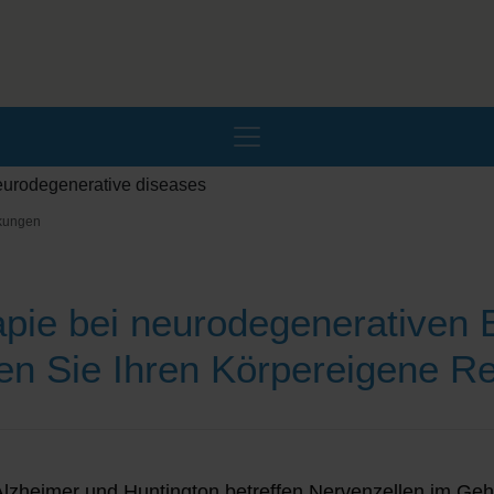
nkungen
apie bei neurodegenerativen
en Sie Ihren Körpereigene R
lzheimer und Huntington betreffen Nervenzellen im Geh