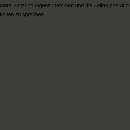
önnte
,
Entzündungen
zu
hemmen
und die
Zellregeneratio
keiten zu sprechen.