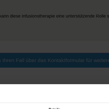
kann diese Infusionstherapie eine unterstützende Rolle 
 Ihren Fall über das Kontaktformular für weiter
it mit einer evidenzbasiert