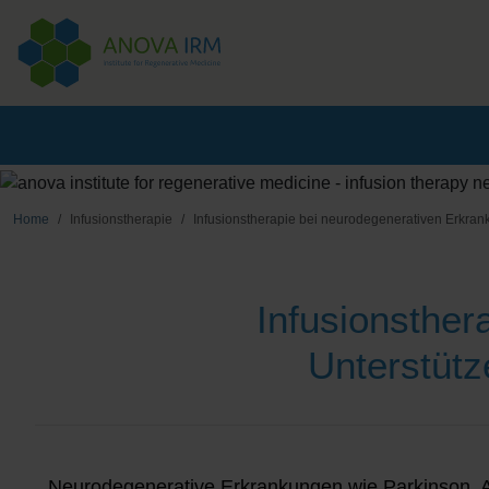
Home
Infusionstherapie
Infusionstherapie bei neurodegenerativen Erkra
Infusionsther
Unterstütz
Neurodegenerative Erkrankungen wie Parkinson, A