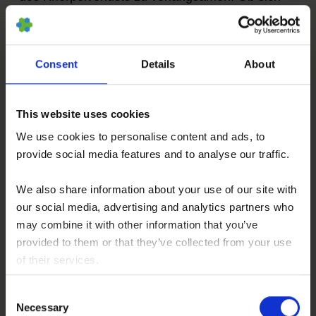
Knorpel mit begleitender Therapie wie
Physiotherapie regenerieren lässt, wird
wissenschaftlich untersucht.
Consent
Details
About
Da alle Effekte vom Krankheitsstadium und
This website uses cookies
Patient:innenzustand abhängen, erfolgt jede
We use cookies to personalise content and ads, to
Behandlung individuell. Ein Behandlungserfolg
provide social media features and to analyse our traffic.
kann nicht garantiert werden; angestrebt werden
We also share information about your use of our site with
eine Linderung der Schmerzen, eine Reduktion
our social media, advertising and analytics partners who
der Entzündung, eine Verlangsamung des
may combine it with other information that you’ve
Gelenkabbaus sowie die Unterstützung
provided to them or that they’ve collected from your use
regenerativer Prozesse.
of their services.
You consent to our cookies if you continue to use our
Consent
website.
BMC – Knochenmarkkonzentrat –
Necessary
Selection
Autolog