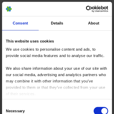
Therapie
an, die in Form einer
Stammzellinjektion appliziert wird. Wir bieten
auch Kombinationstherapien mit Hyaluronsäure
Consent
Details
About
(HA, hyaluronic acid) an. Auch bietet die ANOVA
in Einzelfällen das
zellfreie Stammzellsekretom
This website uses cookies
an, bei dem, wie der Name schon sagt, das
We use cookies to personalise content and ads, to
Sekretom der Stammzellen appliziert wird.
provide social media features and to analyse our traffic.
Grundsätzlich können diese Therapien
miteinander kombiniert werden, da sie nahtlos
We also share information about your use of our site with
zusammenwirken.
our social media, advertising and analytics partners who
may combine it with other information that you’ve
provided to them or that they’ve collected from your use
ANOVA bietet
individualisierte
und stets
autologe
of their services.
Stammzelltherapien
mit adulten Stammzellen
You consent to our cookies if you continue to use our
(s.u.) an, die für den jeweiligen Zustand des
Consent
website.
Necessary
Selection
Patienten und nur für den Patienten am besten