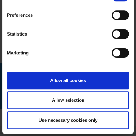
geeignet sind. Die Anwendung dieser Therapien
Preferences
hängt vollständig vom Gesundheitszustand des
Patienten ab.
Statistics
Marketing
Allow all cookies
Schildern Sie uns Ihren Fall über das
Kontaktformular für weitere Informationen.
Allow selection
Use necessary cookies only