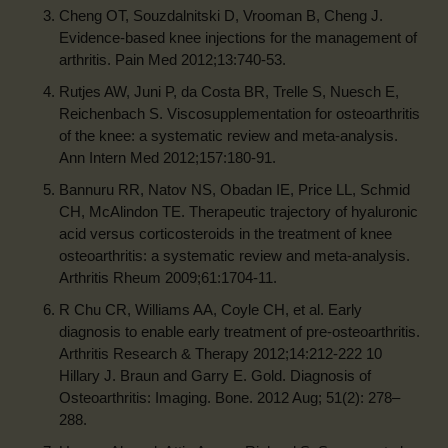
Cheng OT, Souzdalnitski D, Vrooman B, Cheng J.
Evidence-based knee injections for the management of
arthritis. Pain Med 2012;13:740-53.
Rutjes AW, Juni P, da Costa BR, Trelle S, Nuesch E,
Reichenbach S. Viscosupplementation for osteoarthritis
of the knee: a systematic review and meta-analysis.
Ann Intern Med 2012;157:180-91.
Bannuru RR, Natov NS, Obadan IE, Price LL, Schmid
CH, McAlindon TE. Therapeutic trajectory of hyaluronic
acid versus corticosteroids in the treatment of knee
osteoarthritis: a systematic review and meta-analysis.
Arthritis Rheum 2009;61:1704-11.
R Chu CR, Williams AA, Coyle CH, et al. Early
diagnosis to enable early treatment of pre-osteoarthritis.
Arthritis Research & Therapy 2012;14:212-222 10
Hillary J. Braun and Garry E. Gold. Diagnosis of
Osteoarthritis: Imaging. Bone. 2012 Aug; 51(2): 278–
288.