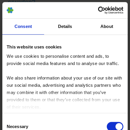
erwarten?
Für das HAL-Exoskelett-Training liegen Studien
vor, die auf Verbesserungen gegenüber
Consent
Details
About
herkömmlichem Neuro-Rehabilitationstraining
hindeuten; die zusätzliche Kombination mit
This website uses cookies
stammzellbasierter Neuro-Regeneration wird
wissenschaftlich untersucht. Externe präklinische
We use cookies to personalise content and ads, to
provide social media features and to analyse our traffic.
Studien zur Wirkung von mesenchymalen
Stammzellen und ihrem Sekretom haben
We also share information about your use of our site with
verschiedene Effekte auf geschädigtes
our social media, advertising and analytics partners who
Rückenmarksgewebe beschrieben, etwa eine
may combine it with other information that you’ve
provided to them or that they’ve collected from your use
Reorganisation von Glia-Narben, eine
of their services.
verbesserte Vaskularisierung und die Förderung
You consent to our cookies if you continue to use our
des axonalen Wachstums.
Consent
website.
Necessary
Selection