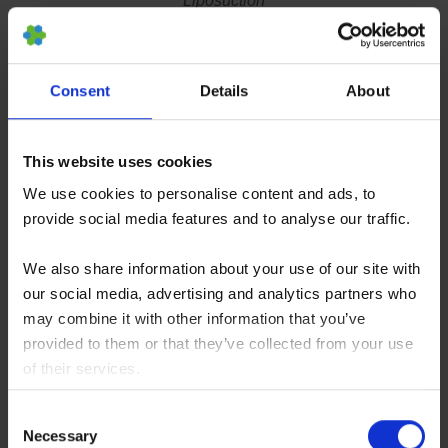
Liposuction
Schritt 1 - Gewinnung von mesenchymalen
Stammzellen (MSCs) aus subkutanem
Consent
Details
About
Fettgewebe
This website uses cookies
In der ANOVA verwenden wir die sogenannte
We use cookies to personalise content and ads, to
"Nutational Infrasonic Liposuction", bei der das
provide social media features and to analyse our traffic.
Euromi Lipomatic®-System zum Einsatz kommt.
We also share information about your use of our site with
Dieses
Verfahren
liefert
10- bis 100-
our social media, advertising and analytics partners who
mal
mehr
lebensfähige
MSCs
, die aus dem
may combine it with other information that you’ve
gewonnenen Fettgewebe isoliert werden, als
provided to them or that they’ve collected from your use
andere uns bekannten Techniken.
of their services.
You consent to our cookies if you continue to use our
Consent
website.
Das Fettgewebe wird sofort in einem behördlich
Necessary
Selection