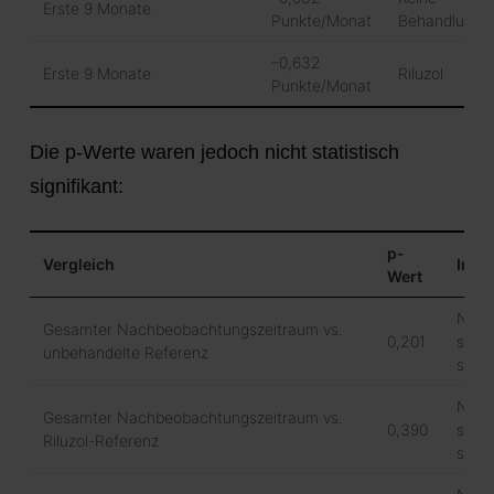
Erste 9 Monate
Punkte/Monat
Behandlung
–0,632
Erste 9 Monate
Riluzol
Punkte/Monat
Die p-Werte waren jedoch nicht statistisch
signifikant:
p-
Vergleich
Inter
Wert
Nich
Gesamter Nachbeobachtungszeitraum vs.
0,201
stati
unbehandelte Referenz
signi
Nich
Gesamter Nachbeobachtungszeitraum vs.
0,390
stati
Riluzol-Referenz
signi