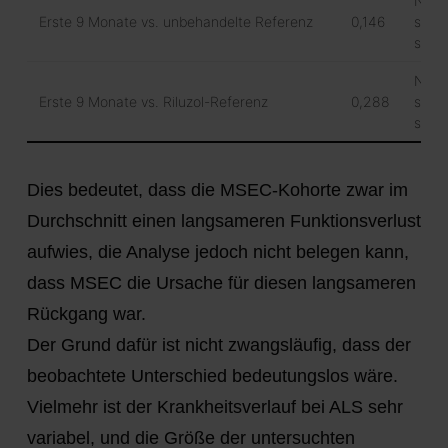
Nich
Erste 9 Monate vs. unbehandelte Referenz
0,146
stati
signi
Nich
Erste 9 Monate vs. Riluzol-Referenz
0,288
stati
signi
Dies bedeutet, dass die MSEC-Kohorte zwar im
Durchschnitt einen langsameren Funktionsverlust
aufwies, die Analyse jedoch nicht belegen kann,
dass MSEC die Ursache für diesen langsameren
Rückgang war.
Der Grund dafür ist nicht zwangsläufig, dass der
beobachtete Unterschied bedeutungslos wäre.
Vielmehr ist der Krankheitsverlauf bei ALS sehr
variabel, und die Größe der untersuchten