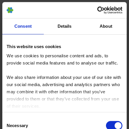
Für Patienten und Familien ist dies wichtig. Eine
einzelne Patientengeschichte, ob positiv oder
Consent
Details
About
negativ, kann nicht zuverlässig beweisen, ob eine
Therapie wirkt. Der Verlauf von ALS muss über
This website uses cookies
eine größere Gruppe hinweg und über einen
We use cookies to personalise content and ads, to
längeren Zeitraum interpretiert werden.
provide social media features and to analyse our traffic.
We also share information about your use of our site with
our social media, advertising and analytics partners who
Mittlerer ALSFRS-R-Wert über 24 Monate nach MSEC-
may combine it with other information that you’ve
Behandlung. Die blaue Linie zeigt den mittleren Wert
provided to them or that they’ve collected from your use
pro Monat. Der schattierte Bereich stellt die Variabilität
dar. In den späteren Monaten sind weniger Patienten
of their services.
eingeschlossen, daher sollten diese Daten mit Vorsicht
You consent to our cookies if you continue to use our
Consent
interpretiert werden.
website.
Necessary
Selection