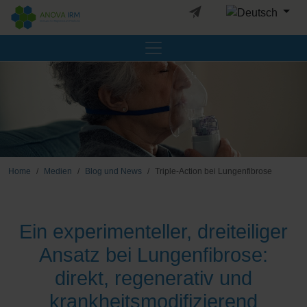
Sprache auswäh
Home
Medien
Blog und News
Triple-Action bei Lungenfibrose
Ein experimenteller, dreiteiliger
Ansatz bei Lungenfibrose:
direkt, regenerativ und
krankheitsmodifizierend