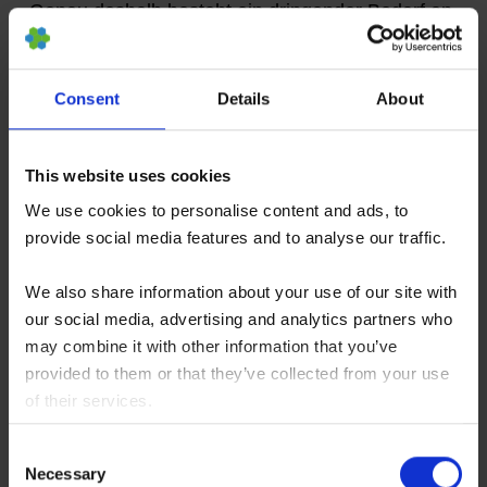
Genau deshalb besteht ein dringender Bedarf an
Therapien, die früher ansetzen, Progression
bremsen, Gewebe schützen und eine
Consent
Details
About
Transplantation möglichst hinauszögern oder
vermeiden helfen.
This website uses cookies
Idiopathische pulmonale Fibrose und andere
We use cookies to personalise content and ads, to
progressive fibrosierende interstitielle
provide social media features and to analyse our traffic.
Lungenerkrankungen sind durch eine
We also share information about your use of our site with
fehlgeleitete Reparaturreaktion des
our social media, advertising and analytics partners who
Lungengewebes gekennzeichnet. Wiederholte
may combine it with other information that you’ve
mikroskopische Schädigungen des
provided to them or that they’ve collected from your use
of their services.
Alveolarepithels führen zu epithelialer
You consent to our cookies if you continue to use our
Dysfunktion, Aktivierung von Fibroblasten und
Consent
website.
Myofibroblasten, überschießender extrazellulärer
Necessary
Selection